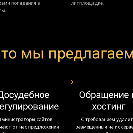
ами попадания в 
литплощадке.
ты.
то мы предлагае
Досудебное 
Обращение в
егулирование
хостинг
дминистраторы сайтов 
С требованием удалить
чают от нас предложения 
размещенный на их серве