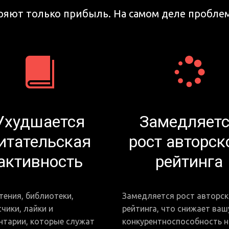
ряют только прибыль. На самом деле пробле
Ухудшается
Замедляет
итательская
рост авторск
активность
рейтинга
тения, библиотеки, 
Замедляется рост авторско
чики, лайки и 
рейтинга, что снижает вашу
тарии, которые служат 
конкурентноспособность на