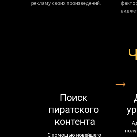
рекламу своих произведений.
фактор
видже
Ч
Поиск 
пиратского 
ур
контента
А
полу
С помощью новейшего 